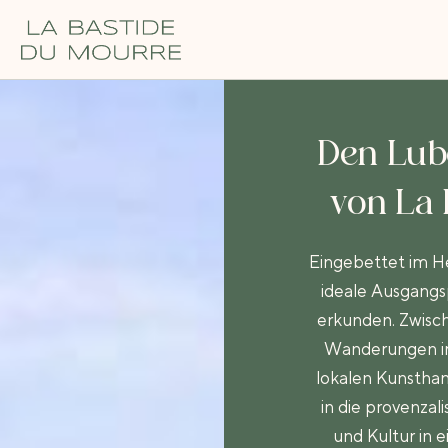
Den Lub
von La 
Eingebettet im H
ideale Ausgangs
erkunden. Zwisc
Wanderungen i
lokalen Kunstha
in die provenzal
und Kultur in 